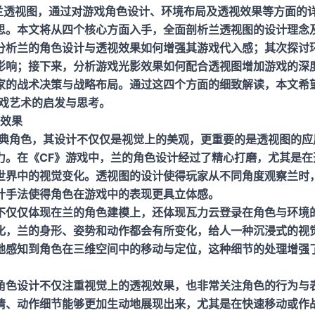
）中的兰透视图，通过对游戏角色设计、环境布局及透视效果等方面
思。本文将从四个核心方面入手，全面剖析兰透视图的设计理念
分析兰的角色设计与透视效果如何增强其游戏代入感；其次探讨
影响；接下来，分析游戏光影效果如何配合透视图增加游戏的深
家的战术决策与战略布局。通过这四个方面的细致解读，本文希
游戏艺术的启发与思考。
视效果
经典角色，其设计不仅仅是视觉上的美观，更重要的是透视图的应
力。在《CF》游戏中，兰的角色设计经过了精心打磨，尤其是在
世界中的视觉变化。透视图的设计使得玩家从不同角度观察兰时
计手法使得角色在游戏中的表现更具立体感。
不仅仅体现在兰的角色建模上，还体现
瓦力云登录
在角色与环境
化，兰的身形、姿势和动作都会有所变化，给人一种沉浸式的视
地感知到角色在三维空间中的移动与定位，这种细节的处理增强
角色设计不仅注重视觉上的透视效果，也非常关注角色的行为与
情、动作细节能够更加生动地展现出来，尤其是在快速移动或作